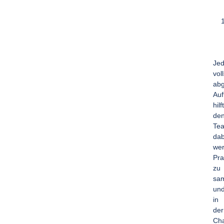
Jed
vol
abg
Auf
hilft
de
Te
dab
wer
Pra
zu
sa
un
in
der
Cha