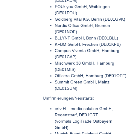
(DE01ADM)
FOUr you GmbH, Waiblingen
(DE01FOU)
Goldberg Vital KG, Berlin (DE01GVK)
Nordic Office GmbH, Bremen
(DE01NOF)
BLLYNT GmbH, Bonn (DE01BLL)
KFBM GmbH, Frechen (DE01KFB)
Campus Viventa GmbH, Hamburg
(DE01CAP)
Mischwerk 38 GmbH, Hamburg
(DE01MIS)
Officera GmbH, Hamburg (DE01OFF)
Summit Green GmbH, Mainz
(DE01SUM)
Umfirmierungen/Neustarts:
crtv H – media solution GmbH,
Regenstauf, DE01CRT
(vormals LogiTrade Ostbayern
GmbH)
Munich Event Feinkost GmbH,