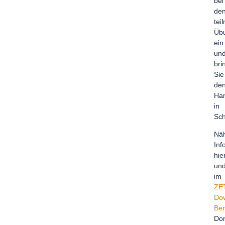
bei
de
tei
Übu
ein
un
bri
Sie
de
Ha
in
Sc
Nä
Inf
hie
un
im
ZE
Do
Ber
Dor