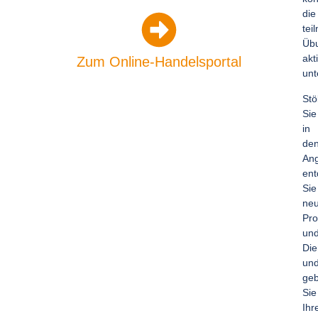
die
tei
Übu
akt
Zum Online-Handelsportal
unt
Stö
Sie
in
de
Ang
ent
Sie
ne
Pro
un
Die
un
ge
Sie
Ihr