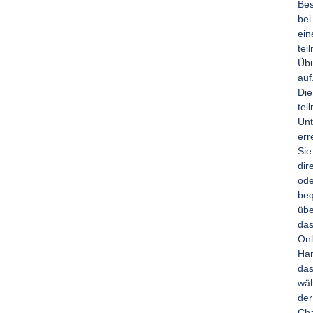
Bes
bei
ein
tei
Übu
auf
Die
tei
Un
err
Sie
dir
ode
be
übe
da
Onl
Han
da
wä
der
Cha