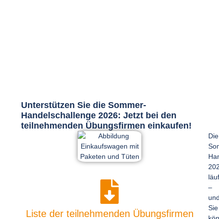
Unterstützen Sie die Sommer-
Handelschallenge 2026: Jetzt bei den
teilnehmenden Übungsfirmen einkaufen!
Die
So
Han
20
läuf
–
un
Sie
Liste der teilnehmenden Übungsfirmen
kö