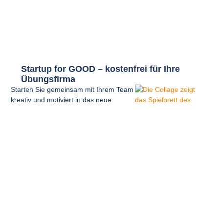
Startup for GOOD – kostenfrei für Ihre
Übungsfirma
Starten Sie gemeinsam mit Ihrem Team
kreativ und motiviert in das neue
Halbjahr – mit
Startup for GOOD
!
Das interaktive Brettspiel bringt
Unternehmergeist, Kreativität und
gesellschaftliche Verantwortung
zusammen. Es zeigt anschaulich, wie
wirtschaftlicher Erfolg und sozialer
Wandel Hand in Hand gehen können.
Entstanden ist das Spiel im Rahmen
des Erasmus+-Projekts „Impact
Innovators – Practice Enterprise for