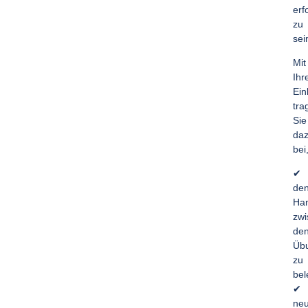
erf
zu
sei
Mit
Ihr
Ein
tra
Sie
da
bei
✔
de
Ha
zwi
de
Übu
zu
bel
✔
ne