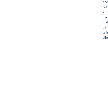
fin
Sie
au
die
Lis
der
tei
Übu